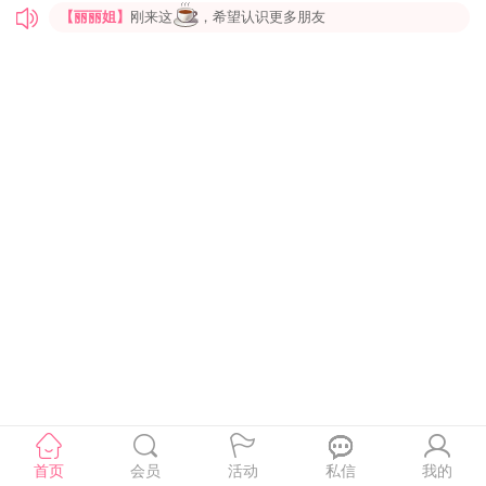
【丽丽姐】
刚来这
，希望认识更多朋友
【qianduoduo】
想亲口对你说晚安 先亲口再说
【Kami】
珍惜缘分才更具有缘分，珍惜姻缘才更具有姻缘
【yona168k】
你的选择是做或不做，但不做就永远不会有机会
【许向明】
生命当中很多过客，我希望你能停下脚步
【杨邵成】
【daren】
I am looking for a serious relationship with a man that would hopefully be willing to settle down and start a family in the near future
【作死的一天】
缺爱的人生，谁来拯救我
【佳姍】
【什么这么说都可以】
今天的心情很美丽
首页
会员
活动
私信
我的