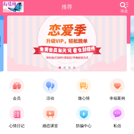
推荐
筛选
会员
活动
微心情
幸福案例
【佳姍】
心情日记
婚恋课堂
防骗中心
私信
【什么这么说都可以】
今天的心情很美丽